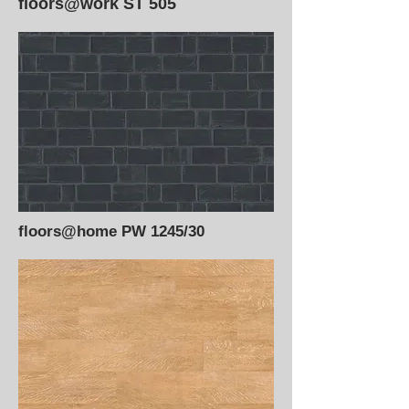
floors@work ST 505
floors@home PW 1245/30