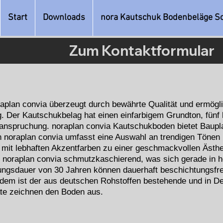
Start
Downloads
nora Kautschuk Bodenbeläge S
Zum Kontaktformular
plan convia überzeugt durch bewährte Qualität und ermöglic
g. Der Kautschukbelag hat einen einfarbigem Grundton, fünf
Beanspruchung. noraplan convia Kautschukboden bietet Baupla
n noraplan convia umfasst eine Auswahl an trendigen Tönen i
mit lebhaften Akzentfarben zu einer geschmackvollen Ästhe
st noraplan convia schmutzkaschierend, was sich gerade in 
zungsdauer von 30 Jahren können dauerhaft beschichtungsfr
Zudem ist der aus deutschen Rohstoffen bestehende und in De
te zeichnen den Boden aus.